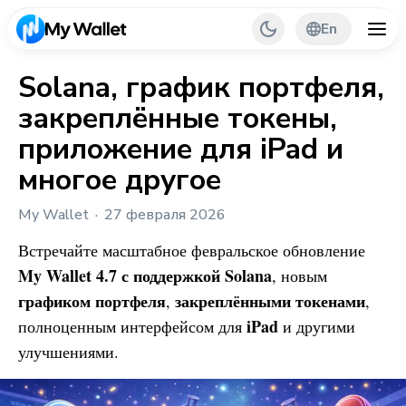
En
Solana, график портфеля,
закреплённые токены,
Back
приложение для iPad и
My Wallet Tips
многое другое
PR & Partnerships
My Wallet
27 февраля 2026
Встречайте масштабное февральское обновление
My Wallet
4.7 с поддержкой Solana
, новым
графиком портфеля
закреплёнными токенами
,
,
iPad
полноценным интерфейсом для
и другими
улучшениями.