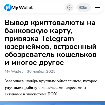
En
Вывод криптовалюты на
банковскую карту,
Back
привязка Telegram-
My Wallet Tips
юзернеймов, встроенный
обозреватель кошельков
PR & Partnerships
и многое другое
My Wallet
30 ноября 2025
Завершаем ноябрь крупным обновлением, которое
улучшает работу
с кошельками, адресами и
TON
активами в экосистеме
.