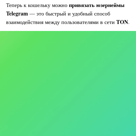
привязать юзернеймы
Теперь к кошельку можно
Telegram
— это быстрый и удобный способ
TON
взаимодействия между пользователями в сети
.