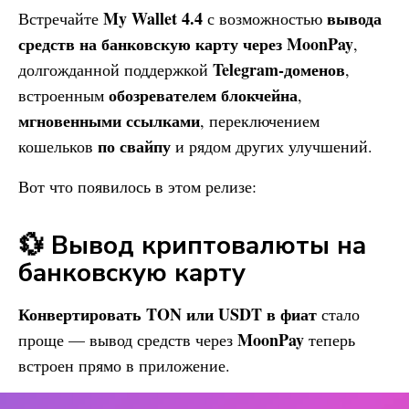
My Wallet
4.4
вывода
Встречайте
с возможностью
средств на банковскую карту через MoonPay
,
Telegram-доменов
долгожданной поддержкой
,
обозревателем блокчейна
встроенным
,
мгновенными ссылками
, переключением
по свайпу
кошельков
и рядом других улучшений.
Вот что появилось в этом релизе:
💱 Вывод криптовалюты на
банковскую карту
Конвертировать TON или USDT в фиат
стало
MoonPay
проще — вывод средств через
теперь
встроен прямо в приложение.