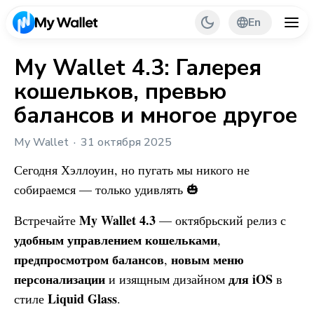
En
My Wallet 4.3: Галерея
кошельков, превью
Back
балансов и многое другое
My Wallet Tips
My Wallet
31 октября 2025
PR & Partnerships
Сегодня Хэллоуин, но пугать мы никого не
собираемся — только удивлять 🎃
My Wallet
4.3
Встречайте
— октябрьский релиз с
удобным управлением кошельками
,
предпросмотром балансов
новым меню
,
персонализации
для iOS
и изящным дизайном
в
Liquid Glass
стиле
.