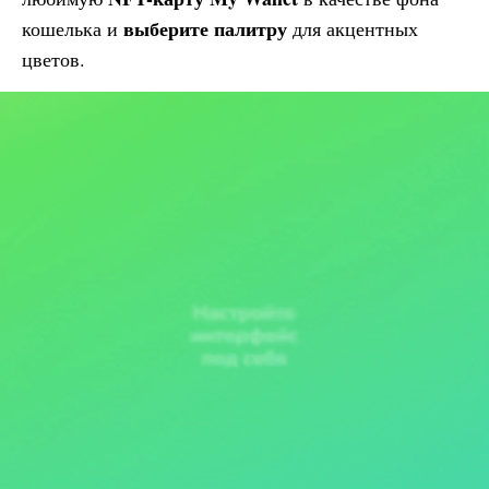
выберите палитру
кошелька и
для акцентных
цветов.