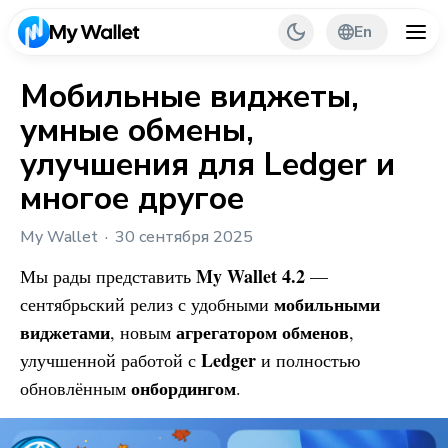
En
Мобильные виджеты,
умные обмены,
Back
улучшения для Ledger и
My Wallet Tips
многое другое
PR & Partnerships
My Wallet
30 сентября 2025
My Wallet
4.2
Мы рады представить
—
мобильными
сентябрьский релиз с удобными
виджетами
агрегатором обменов
, новым
,
Ledger
улучшенной работой с
и полностью
онбордингом
обновлённым
.