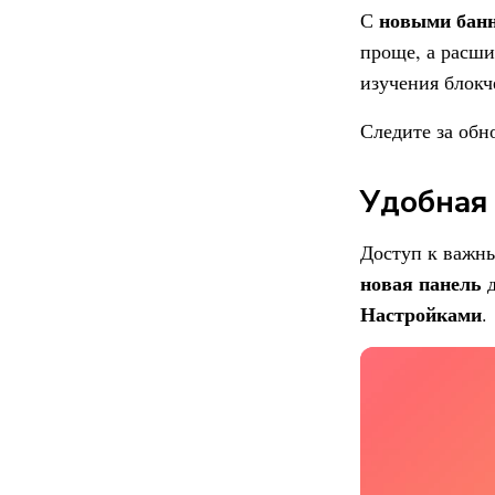
новыми бан
С
проще, а расш
изучения блокч
Следите за обн
Удобная
Доступ к важны
новая панель
д
Настройками
.