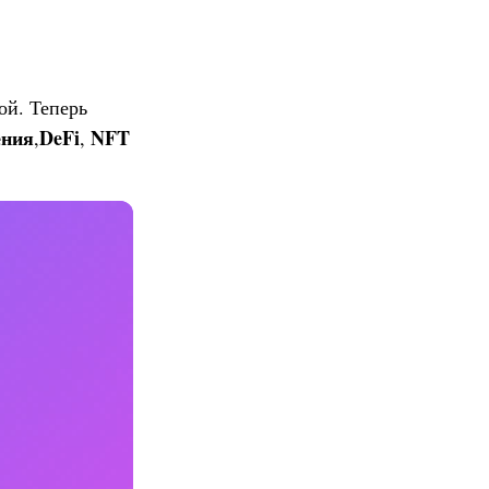
ой. Теперь
ения
DeFi
NFT
,
,