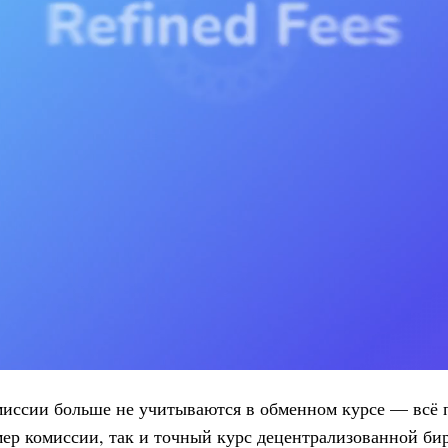
миссии больше не учитываются в обменном курсе — всё 
мер комиссии, так и точный курс децентрализованной би