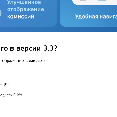
го в версии 3.3?
отображений комиссий
гация
egram Gifts