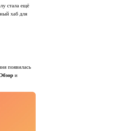
лу стала ещё
ный хаб для
ния появилась
Обзор
и