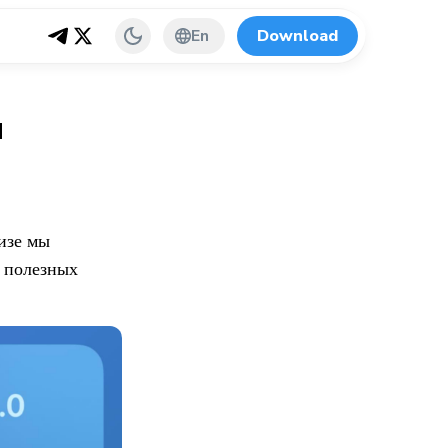
En
Download
и
лизе мы
х полезных