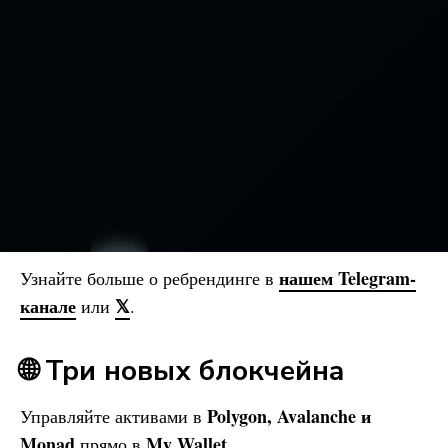
нашем Telegram-
Узнайте больше о ребрендинге в
канале
𝕏
или
.
🌐 Три новых блокчейна
Polygon, Avalanche и
Управляйте активами в
Monad
My Wallet
прямо в
.