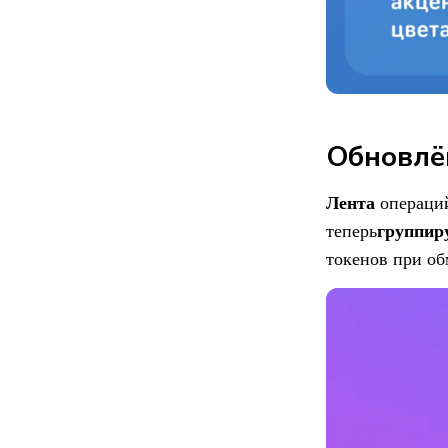
Обновлё
Лента
операций
группир
теперь
токенов при об