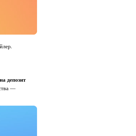
йлер.
на депозит
дства —