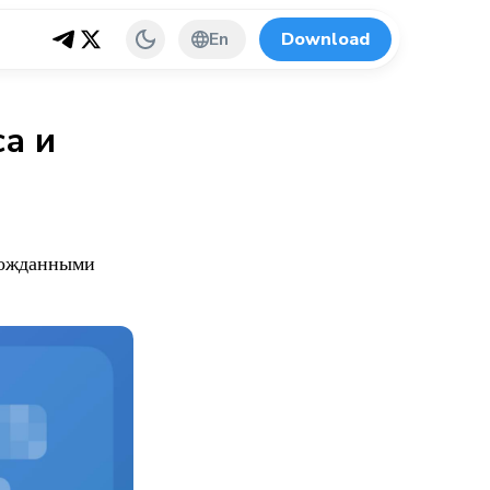
En
Download
а и
гожданными