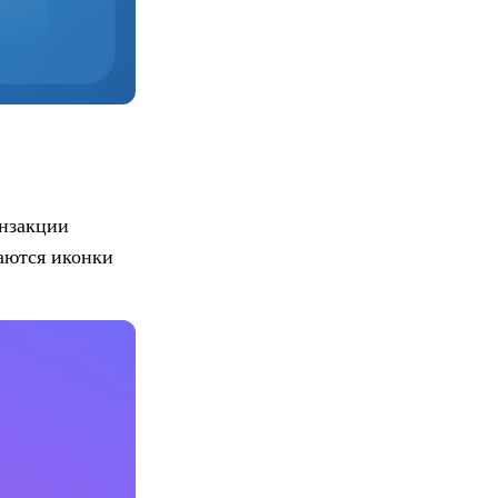
анзакции
аются иконки