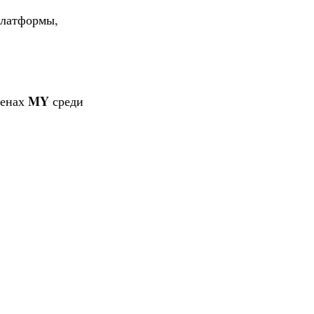
платформы,
MY
кенах
среди