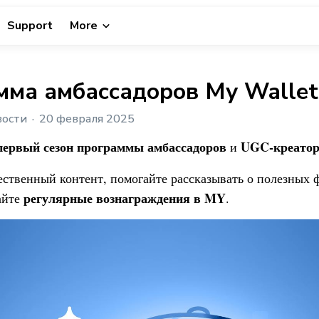
Support
More
мма амбассадоров My Wallet
вости
20 февраля 2025
первый сезон программы амбассадоров
UGC-креатор
и
ественный контент, помогайте рассказывать о полезных
регулярные вознаграждения
в MY
айте
.