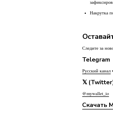
зафиксиров
Накрутка п
Оставайт
Следите за нов
Telegram
Русский канал
𝕏 (Twitter
@mywallet_io
Скачать
M