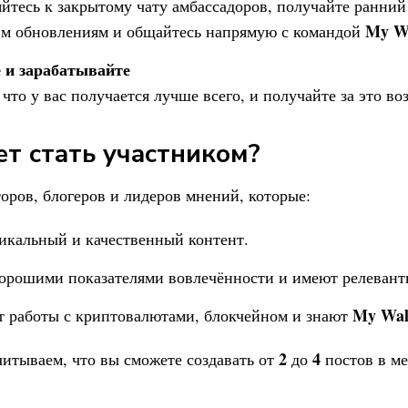
йтесь к закрытому чату амбассадоров, получайте ранний
My Wa
м обновлениям и общайтесь напрямую с командой
 и зарабатывайте
 что у вас получается лучше всего, и получайте за это в
т стать участником?
ров, блогеров и лидеров мнений, которые:
икальный и качественный контент.
орошими показателями вовлечённости и имеют релевант
My Wal
 работы с криптовалютами, блокчейном и знают
2
4
итываем, что вы сможете создавать от
до
постов в м