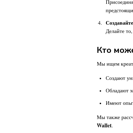
Присоединя
предстоящи
Создавайте
Делайте то,
Кто може
Мы ищем креато
Создают ун
Обладают х
Имеют опыт
Мы также рассч
Wallet
.