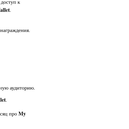
 доступ к
llet
.
ознаграждения.
ную аудиторию.
let
.
My
есяц про