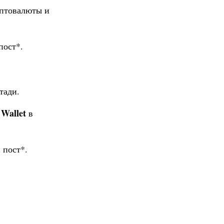
иптовалюты и
пост*.
тади.
Wallet
в
 пост*.