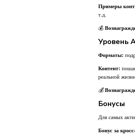
Примеры конт
т.д.
Вознагражд
💰
Уровень 
Форматы:
подр
Контент:
пошаг
реальной жизни
Вознагражд
💰
Бонусы
Для самых акти
Бонус за кросс