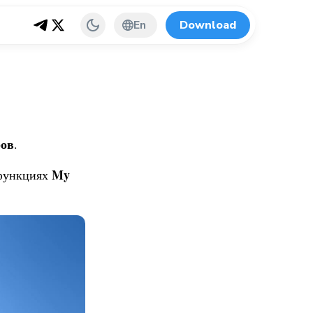
En
Download
ов
.
My
 функциях