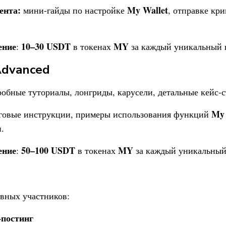
ента:
My Wallet
мини-гайды по настройке
, отправке кр
ение
10–30 USDT
MY
:
в токенах
за каждый уникальный 
Advanced
обные туториалы, лонгриды, карусели, детальные кейс-с
My 
овые инструкции, примеры использования функций
.
ение
50–100 USDT
MY
:
в токенах
за каждый уникальный
вных участников:
-постинг