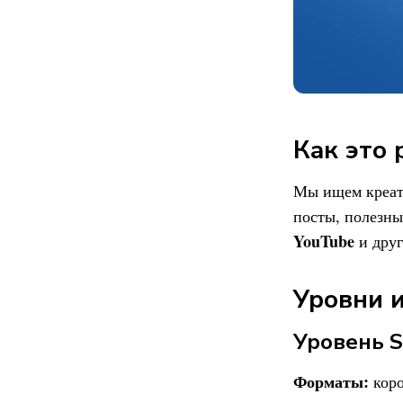
Как это 
Мы ищем креато
посты, полезн
YouTube
и друг
Уровни 
Уровень S
Форматы:
коро