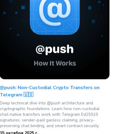
@push: Non-Custodial Crypto Transfers on
Telegram 🇺🇸
Deep technical dive into @push architecture and
cryptographic foundations. Learn how non-custodial
chat-native transfers work with Telegram Ed25519
signatures, sender-paid gasless claiming, privacy-
preserving chat binding, and smart contract security.
15 октября 2025 г.