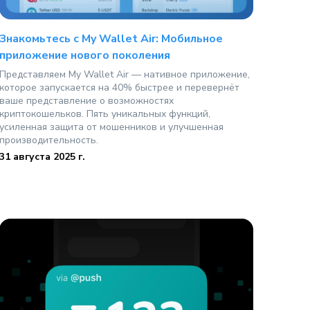
Знакомьтесь с My Wallet Air: Мобильное
приложение нового поколения
Представляем My Wallet Air — нативное приложение,
которое запускается на 40% быстрее и перевернёт
ваше представление о возможностях
криптокошельков. Пять уникальных функций,
усиленная защита от мошенников и улучшенная
производительность.
31 августа 2025 г.