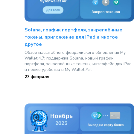
Solana, график портфеля, закреплённые
токены, приложение для iPad и многое
другое
Обзор масштабного февральского обновления My
Wallet 4.7: поддержка Solana, новый график
портфеля, закреплённые токены, интерфейс для iPad
и новые удобства в My Wallet Air.
27 февраля