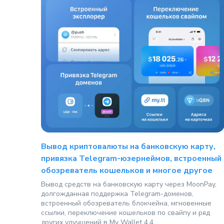
Вывод криптовалюты на банковскую карту,
привязка Telegram-юзернеймов, встроенный
обозреватель кошельков и многое другое
Вывод средств на банковскую карту через MoonPay,
долгожданная поддержка Telegram-доменов,
встроенный обозреватель блокчейна, мгновенные
ссылки, переключение кошельков по свайпу и ряд
других улучшений в My Wallet 4.4.