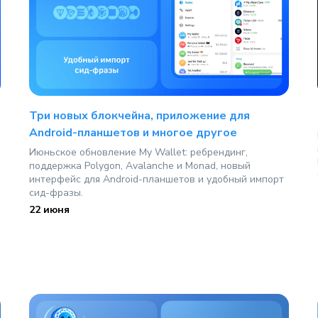
Три новых блокчейна, приложение для
Android-планшетов и многое другое
Июньское обновление My Wallet: ребрендинг,
поддержка Polygon, Avalanche и Monad, новый
интерфейс для Android-планшетов и удобный импорт
сид-фразы.
22 июня