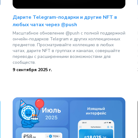
Дарите Telegram-подарки и другие NFT в
любых чатах через @push
Масштабное обновление @push с полной поддержкой
ончейн-подарков Telegram и других коллекционных
предметов. Просматривайте коллекцию в любых
чатах, дарите NFT в группах и каналах, совершайте
переводы с расширенными возможностями для
сообществ.
9 сентября 2025 г.