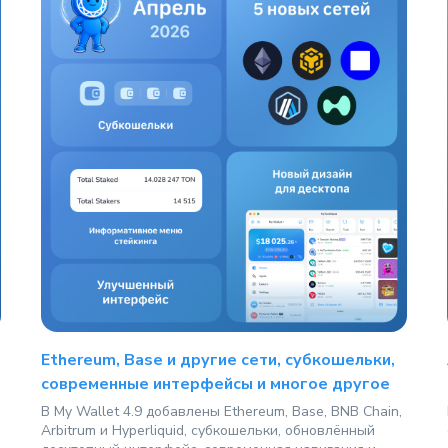
Ethereum, Base и другие сети, субкошельки,
современные интерфейсы и многое другое
В My Wallet 4.9 добавлены Ethereum, Base, BNB Chain,
Arbitrum и Hyperliquid, субкошельки, обновлённый