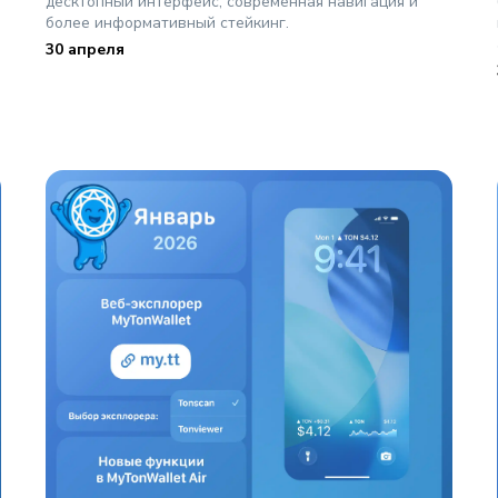
десктопный интерфейс, современная навигация и
более информативный стейкинг.
30 апреля