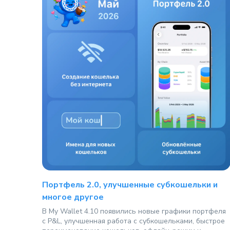
Портфель 2.0, улучшенные субкошельки и
многое другое
В My Wallet 4.10 появились новые графики портфеля
с P&L, улучшенная работа с субкошельками, быстрое