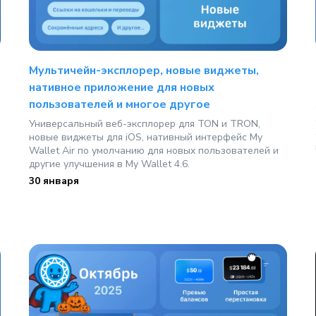
Мультичейн-эксплорер, новые виджеты,
нативное приложение для новых
пользователей и многое другое
Универсальный веб-эксплорер для TON и TRON,
новые виджеты для iOS, нативный интерфейс My
Wallet Air по умолчанию для новых пользователей и
другие улучшения в My Wallet 4.6.
30 января