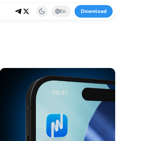
En
Download