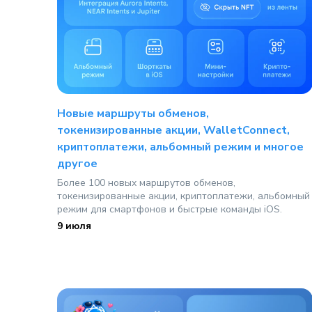
Новые маршруты обменов,
токенизированные акции, WalletConnect,
криптоплатежи, альбомный режим и многое
другое
Более 100 новых маршрутов обменов,
токенизированные акции, криптоплатежи, альбомный
режим для смартфонов и быстрые команды iOS.
9 июля